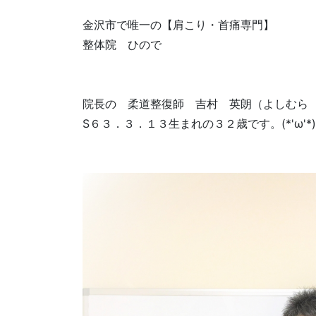
金沢市で唯一の【肩こり・首痛専門】
整体院 ひので
院長の 柔道整復師 吉村 英朗（よしむら
S６３．３．１３生まれの３２歳です。(*'ω'*)