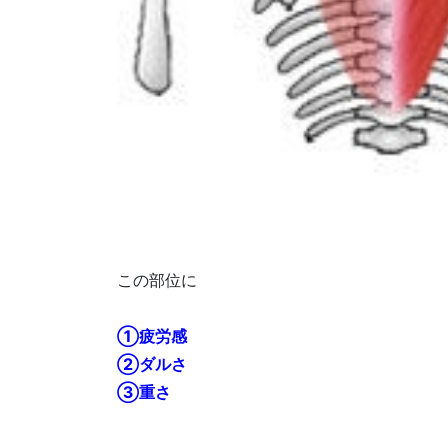
この部位に
①疲労感
②ダルさ
③重さ